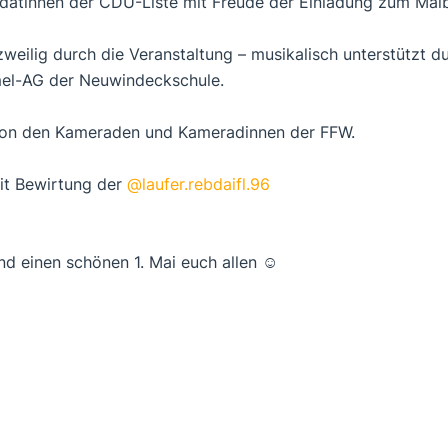
idatinnen der CDU-Liste mit Freude der Einladung zum Maib
weilig durch die Veranstaltung – musikalisch unterstützt 
el-AG der Neuwindeckschule.
 von den Kameraden und Kameradinnen der FFW.
it Bewirtung der
@laufer.rebdaifl.96
d einen schönen 1. Mai euch allen ☺️